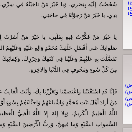
شَخَصْتُ إلَيْهِ بِبَصَرِي، وَيا خَيْرَ مَنْ ناجَيْتُهُ فِي سِرِّي، 
يَدِي، يا خَيْرَ مَنْ رَجَوْتُهُ فِي حاجَتِي.
يا خَيْرَ مَنْ فَكَّرْتُ فِيهِ بِقَلْبِي، يا خَيْرَ مَنْ أَشَرْتُ إِلَ
صَلَواتِكَ عَلى‏ أَفْضَلِ خَلْقِكَ مُحَمَّدٍ وَالِهِ عَلَيْهِ وَعَلَيْهِمُ الس
تَفَضَّلْتَ بِهِ عَلَيْهِمْ وَعَلَيْنا فِي كَنَفِكَ وَحِرْزِكَ، وَكِفايَتِكَ
مِنْ كُلِّ سُوءٍ وَمَخُوفٍ فِي الدُّنْيا وَالاخِرَةِ.
فَإنَّا قَدِ اسْتَغْنَيْنا وَاعْتَصَمْنا وَتَعَزَّزْنا بِكَ، وَأنْتَ الْغالِبُ غ
مَنْ أَرادَ أَهْلَ بَيْتِ مُحَمَّدٍ وَاشْياعَهُمْ وَاحِبَّاءَهُمْ بِسُوءٍ أَوْ ب
اللَّهُ الْحَلِيمُ الْكَرِيمُ، وَبِلا إِلهَ إِلا اللَّهُ الْعَلِيُّ الْعَظِي
السَّمواتِ السَّبْعِ وَما فِيهِنَّ، وَربُّ الْأَرَضِينَ السَّبْعِ وَما ف