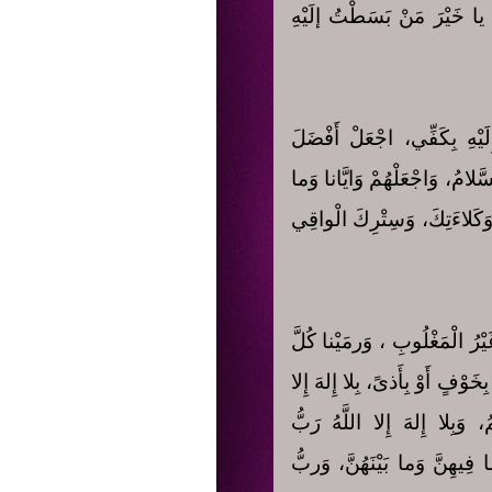
يا خَيْرَ مَنْ بَسَطْتُ إلَيْهِ
يْهِ بِكَفِّي، اجْعَلْ أَفْضَلَ
َّلامُ، وَاجْعَلْهُمْ وَايَّانا وَما
 وَكَلاءَتِكَ، وَسِتْرِكَ الْواقِي
َيْرُ الْمَغْلُوبِ ، وَرمَيْنا كُلَّ
ِخَوْفٍ أَوْ بِأَذىً، بِلا إِلهَ إِلا
مُ، وَبِلا إِلهَ إِلا اللَّهُ رَبُّ
ِيهِنَّ وَما بَيْنَهُنَّ، وَربُّ