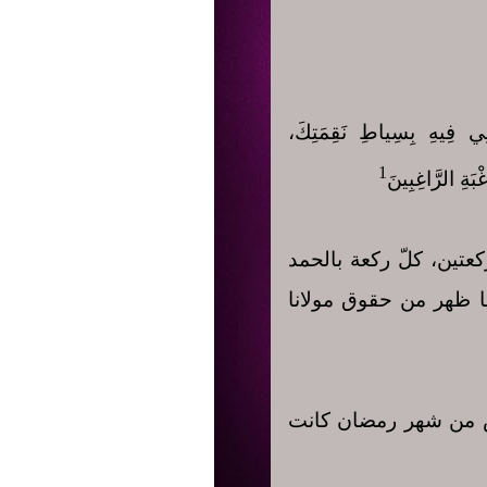
ْنِي فِيهِ بِسِياطِ نَقِمَتِكَ،
1
َةِ الرَّاغِبِينَ
عتين، كلّ ركعة بالحمد
ا ظهر من حقوق مولانا
ادس من شهر رمضان كانت