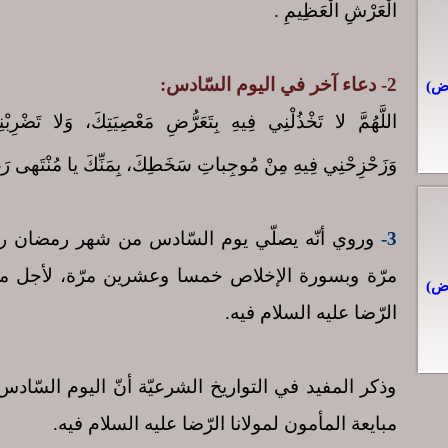
الْعَرْشِ الْعَظِيمِ .
2- دعاء آخر في اليوم السّادس:
اللَّهُمَّ لا تَخْذُلْنِي فِيهِ بِتَعَرُّضِ مَعْصِيَتِكَ، وَلا تَضْرِب
وَزَحْزِحْنِي فِيهِ مِنْ مُوجِباتِ سَخَطِكَ، بِمَنِّكَ يا مُنْتَهى‏ رَغْب
3-
وروي أنّه يصلّي يوم السّادس من شهر رمضان رك
مرّة وبسورة الإخلاص خمسا وعشرين مرّة، لأجل م
الرّضا عليه السلام فيه.
وذكر المفيد في التواريخ الشرعيّة أنّ اليوم السّ
مبايعة المأمون لمولانا الرّضا عليه السلام فيه.