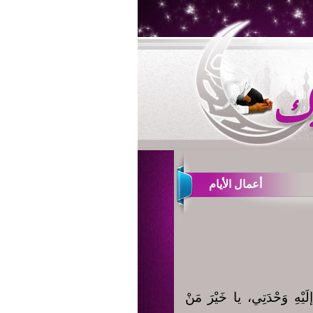
أعمال الأيام
َيْهِ وَحْدَتِي، يا خَيْرَ مَنْ