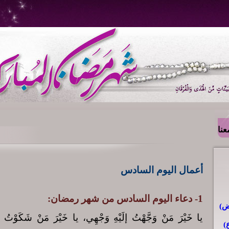
عنا
أعمال اليوم السادس
1- دعاء اليوم السادس من شهر رمضان:
يا خَيْرَ مَنْ وَجَّهْتُ إلَيْهِ وَجْهِي، يا خَيْرَ مَنْ شَكَوْتُ إل