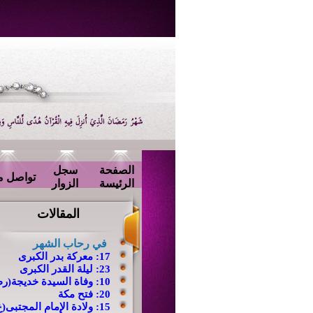
الصفحة
سجل
تواصل م
الرئيسة
الزوار
المقالات
في رحاب الشهر
17: معركة بدر الكبرى
23:
ليلة القدر الكبرى
10: وفاة السيدة خديجة(رض)
20: فتح مكة
15: ولادة الإمام المجتبى(ع)