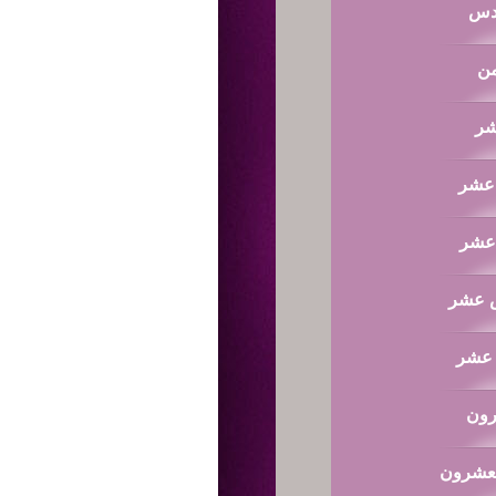
ادس
من
شر
 عشر
 عشر
س عشر
ن عشر
رون
العشرون