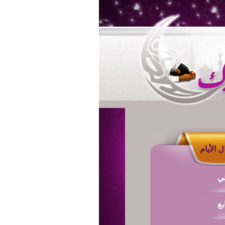
 الأيام
ني
بع