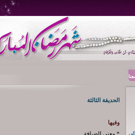
عنا
الحديقة الثالثة
وفيها
* معنى الضيافة
لي