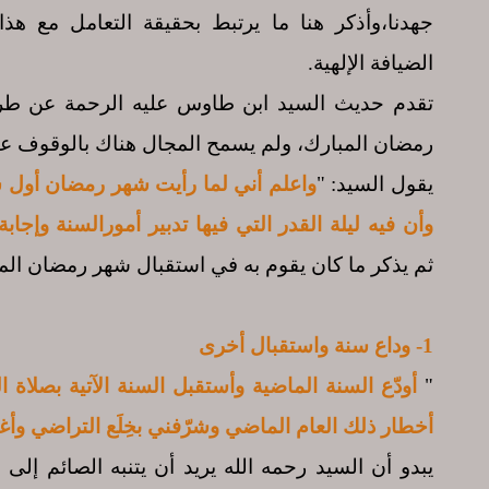
جهدنا،وأذكر هنا ما يرتبط بحقيقة التعامل مع هذا
الضيافة الإلهية.
تقدم حديث السيد ابن طاوس عليه الرحمة عن طر
رمضان المبارك، ولم يسمح المجال هناك بالوقوف ع
يقول السيد: "
واعلم أني لما رأيت شهر رمضان أول س
وأن فيه ليلة القدر التي فيها تدبير أمورالسنة وإجا
ثم يذكر ما كان يقوم به في استقبال شهر رمضان المب
1- وداع سنة واستقبال أخرى
"
أودّع السنة الماضية وأستقبل السنة الآتية بصلاة
أخطار ذلك العام الماضي وشرّفني بخِلَع التراضي وأ
يبدو أن السيد رحمه الله يريد أن يتنبه الصائم إلى