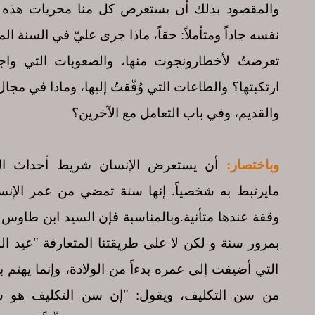
والمقصود بذلك أن يستعرض كل منا مجريات هذه ا
نفسه جاداً ومتأملاً: حقاً، ماذا جرى عليّ في السنة ال
تعرضتُ لأخطارونجوت منها، والصعوبات التي واجه
ارتكبتها؟ والطاعات التي وُفّقتُ إليها، وماذا في مجا
والقديم، وفي باب التعامل مع الآخرين؟
وباختصار:
أن يستعرض الإنسان شريط أحداث الس
مايرتبط به شخصياً. إنها سنة تمضي من عمر الإنس
وقفة عندها متأنية.وبالمناسبة فإن السيد ابن طاوس 
بمرور سنة و لكن لا على طريقتنا المتعارفة "عيد المي
التي أضيفت إلى عمره بدءاً من الولادة، وإنما يهتم 
من سن التكليف، ويقول: "إن سن التكليف هو 